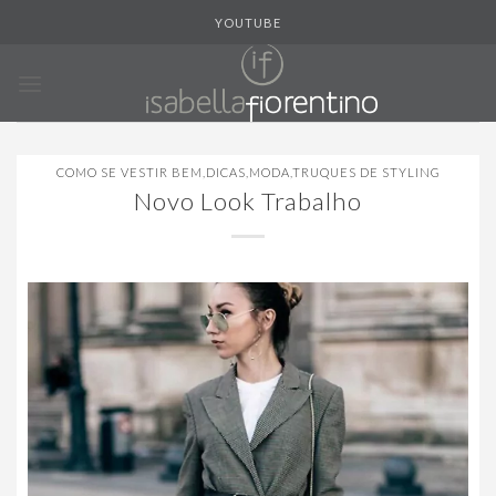
Skip
YOUTUBE
to
content
COMO SE VESTIR BEM
,
DICAS
,
MODA
,
TRUQUES DE STYLING
Novo Look Trabalho