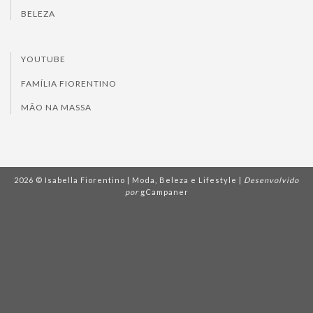
BELEZA
YOUTUBE
FAMÍLIA FIORENTINO
MÃO NA MASSA
2026 © Isabella Fiorentino | Moda, Beleza e Lifestyle |
Desenvolvido
por
gCampaner