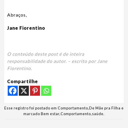
Abraços,
Jane Fiorentino
O conteúdo deste post é de inteira
responsabilidade do autor. – escrito por Jane
Fiorentino.
Compartilhe
Esse registro foi postado em
Comportamento
,
De Mãe pra Filha
e
marcado
Bem estar
,
Comportamento
,
saúde
.