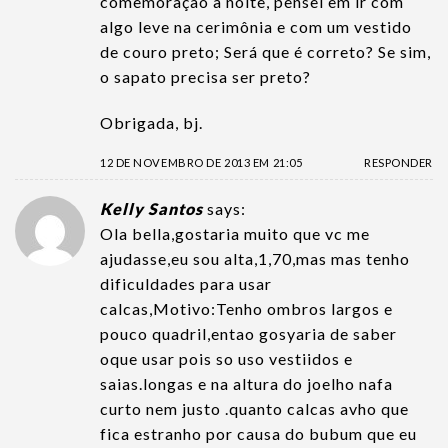
comemoração a noite, pensei em ir com
algo leve na cerimônia e com um vestido
de couro preto; Será que é correto? Se sim,
o sapato precisa ser preto?
Obrigada, bj.
12 DE NOVEMBRO DE 2013 EM 21:05
RESPONDER
Kelly Santos
says:
Ola bella,gostaria muito que vc me
ajudasse,eu sou alta,1,70,mas mas tenho
dificuldades para usar
calcas,Motivo:Tenho ombros largos e
pouco quadril,entao gosyaria de saber
oque usar pois so uso vestiidos e
saias.longas e na altura do joelho nafa
curto nem justo .quanto calcas avho que
fica estranho por causa do bubum que eu