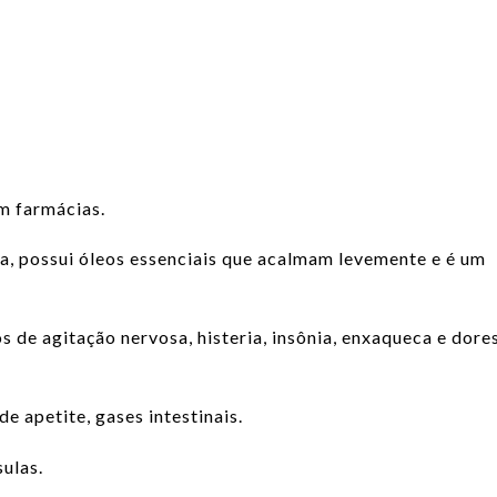
s
m farmácias.
, possui óleos essenciais que acalmam levemente e é um
s de agitação nervosa, histeria, insônia, enxaqueca e dore
de apetite, gases intestinais.
ulas.