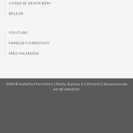
COMO SE VESTIR BEM
BELEZA
YOUTUBE
FAMÍLIA FIORENTINO
MÃO NA MASSA
2026 © Isabella Fiorentino | Moda, Beleza e Lifestyle |
Desenvolvido
por
gCampaner