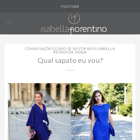
Skip
YOUTUBE
to
content
COMBINAÇÕES
,
COMO SE VESTIR BEM
,
ISABELLA
RESPONDE
,
MODA
Qual sapato eu vou?