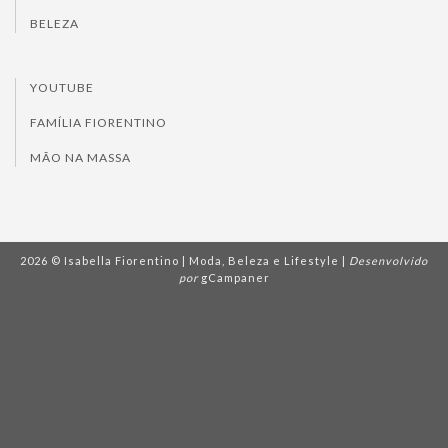
BELEZA
YOUTUBE
FAMÍLIA FIORENTINO
MÃO NA MASSA
2026 © Isabella Fiorentino | Moda, Beleza e Lifestyle |
Desenvolvido
por
gCampaner