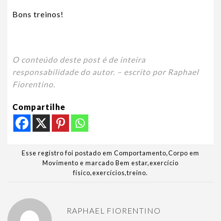
Bons treinos!
O conteúdo deste post é de inteira
responsabilidade do autor. – escrito por Raphael
Fiorentino.
Compartilhe
Esse registro foi postado em
Comportamento
,
Corpo em
Movimento
e marcado
Bem estar
,
exercício
físico
,
exercícios
,
treino
.
RAPHAEL FIORENTINO