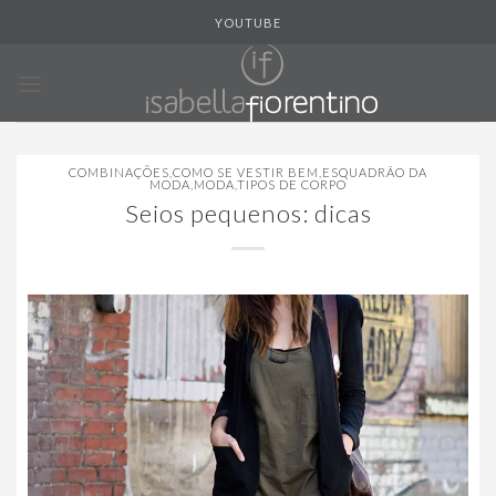
Skip
YOUTUBE
to
content
COMBINAÇÕES
,
COMO SE VESTIR BEM
,
ESQUADRÃO DA
MODA
,
MODA
,
TIPOS DE CORPO
Seios pequenos: dicas