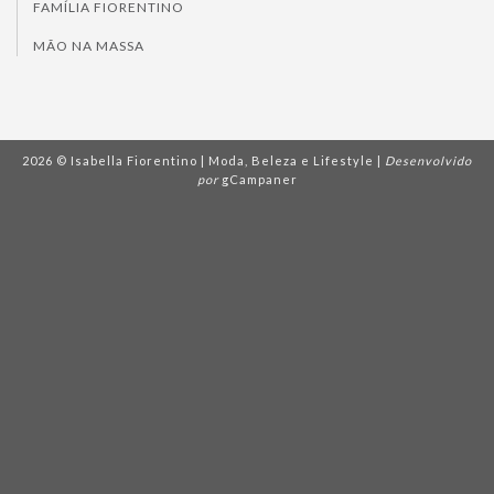
FAMÍLIA FIORENTINO
MÃO NA MASSA
2026 © Isabella Fiorentino | Moda, Beleza e Lifestyle |
Desenvolvido
por
gCampaner