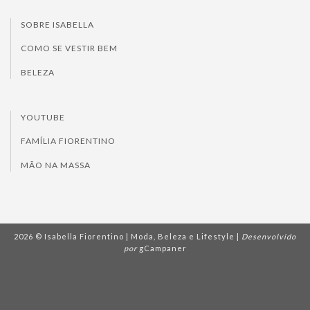
SOBRE ISABELLA
COMO SE VESTIR BEM
BELEZA
YOUTUBE
FAMÍLIA FIORENTINO
MÃO NA MASSA
2026 © Isabella Fiorentino | Moda, Beleza e Lifestyle |
Desenvolvido
por
gCampaner