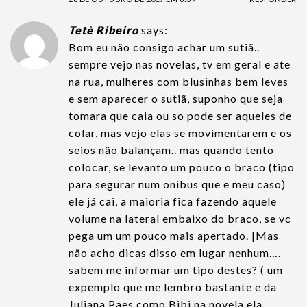
Tetè Ribeiro
says:
Bom eu não consigo achar um sutiã..
sempre vejo nas novelas, tv em geral e ate
na rua, mulheres com blusinhas bem leves
e sem aparecer o sutiã, suponho que seja
tomara que caia ou so pode ser aqueles de
colar, mas vejo elas se movimentarem e os
seios não balançam.. mas quando tento
colocar, se levanto um pouco o braco (tipo
para segurar num onibus que e meu caso)
ele já cai, a maioria fica fazendo aquele
volume na lateral embaixo do braco, se vc
pega um um pouco mais apertado. |Mas
não acho dicas disso em lugar nenhum….
sabem me informar um tipo destes? ( um
expemplo que me lembro bastante e da
Juliana Paes como Bibi na novela ela