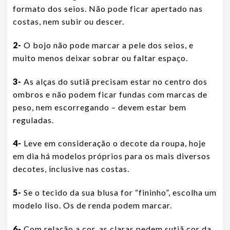
formato dos seios. Não pode ficar apertado nas
costas, nem subir ou descer.
2-
O bojo não pode marcar a pele dos seios, e
muito menos deixar sobrar ou faltar espaço.
3-
As alças do sutiã precisam estar no centro dos
ombros e não podem ficar fundas com marcas de
peso, nem escorregando – devem estar bem
reguladas.
4-
Leve em consideração o decote da roupa, hoje
em dia há modelos próprios para os mais diversos
decotes, inclusive nas costas.
5-
Se o tecido da sua blusa for “fininho”, escolha um
modelo liso. Os de renda podem marcar.
6-
Com relação a cor, as claras pedem sutiã cor da