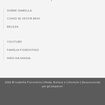
SOBRE ISABELLA
COMO SE VESTIR BEM
BELEZA
YOUTUBE
FAMÍLIA FIORENTINO
MÃO NA MASSA
2026 © Isabella Fiorentino | Moda, Beleza e Lifestyle |
Desenvolvido
por
gCampaner