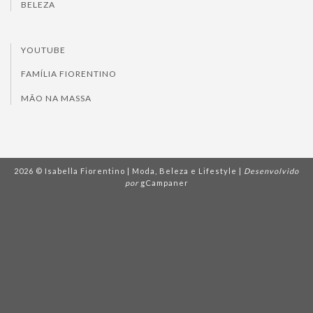
BELEZA
YOUTUBE
FAMÍLIA FIORENTINO
MÃO NA MASSA
2026 © Isabella Fiorentino | Moda, Beleza e Lifestyle |
Desenvolvido
por
gCampaner