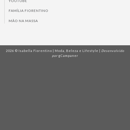
YOUTUBE
FAMÍLIA FIORENTINO
MÃO NA MASSA
2026 © Isabella Fiorentino | Moda, Beleza e Lifestyle |
Desenvolvido
por
gCampaner