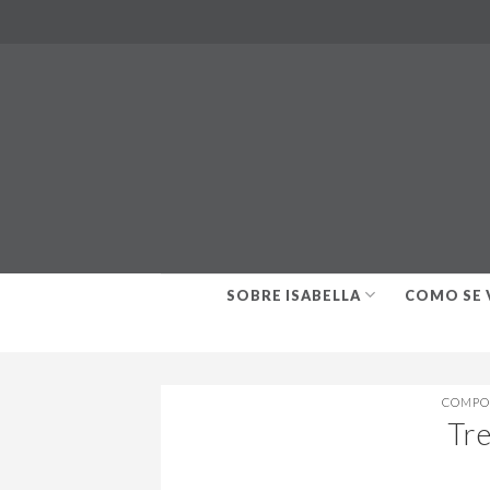
Skip
to
content
SOBRE ISABELLA
COMO SE 
COMPO
Tr