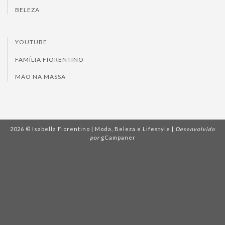
BELEZA
YOUTUBE
FAMÍLIA FIORENTINO
MÃO NA MASSA
2026 © Isabella Fiorentino | Moda, Beleza e Lifestyle |
Desenvolvido
por
gCampaner