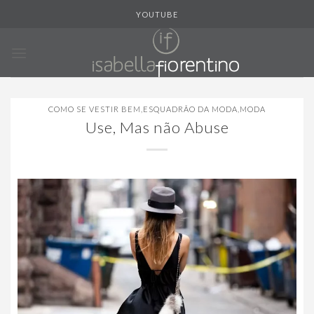
Skip
YOUTUBE
to
content
COMO SE VESTIR BEM
,
ESQUADRÃO DA MODA
,
MODA
Use, Mas não Abuse