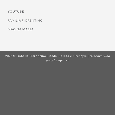
YOUTUBE
FAMÍLIA FIORENTINO
MÃO NA MASSA
2026 © Isabella Fiorentino | Moda, Beleza e Lifestyle |
Desenvolvido
por
gCampaner