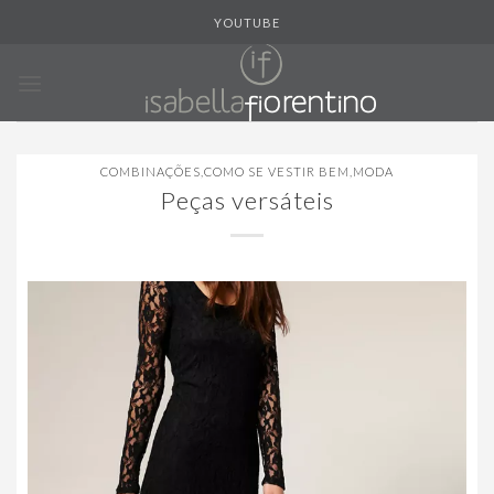
Skip
YOUTUBE
to
content
COMBINAÇÕES
,
COMO SE VESTIR BEM
,
MODA
Peças versáteis