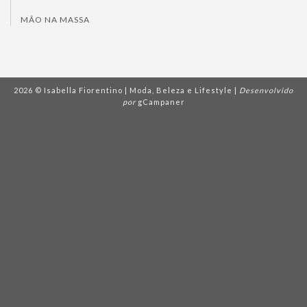
MÃO NA MASSA
2026 © Isabella Fiorentino | Moda, Beleza e Lifestyle |
Desenvolvido
por
gCampaner