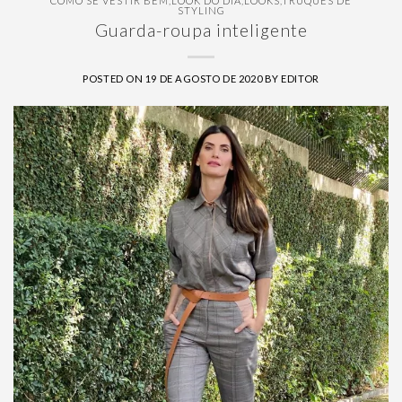
COMO SE VESTIR BEM
,
LOOK DO DIA
,
LOOKS
,
TRUQUES DE
STYLING
Guarda-roupa inteligente
POSTED ON
19 DE AGOSTO DE 2020
BY
EDITOR