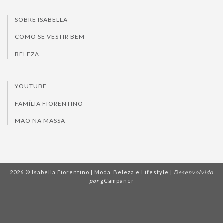
SOBRE ISABELLA
COMO SE VESTIR BEM
BELEZA
YOUTUBE
FAMÍLIA FIORENTINO
MÃO NA MASSA
2026 © Isabella Fiorentino | Moda, Beleza e Lifestyle |
Desenvolvido
por
gCampaner