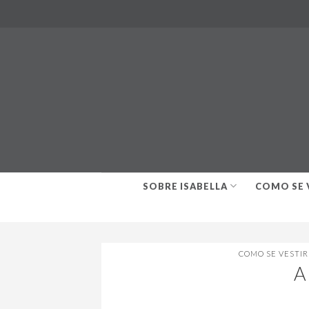
Skip
to
content
SOBRE ISABELLA
COMO SE 
COMO SE VESTI
A