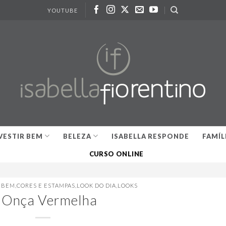
YOUTUBE
VESTIR BEM
BELEZA
ISABELLA RESPONDE
FAMÍL
CURSO ONLINE
R BEM
,
CORES E ESTAMPAS
,
LOOK DO DIA
,
LOOKS
 Onça Vermelha