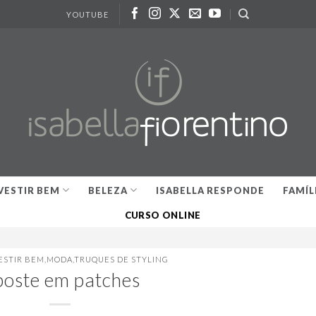
YOUTUBE
VESTIR BEM
BELEZA
ISABELLA RESPONDE
FAMÍL
CURSO ONLINE
ESTIR BEM
,
MODA
,
TRUQUES DE STYLING
oste em patches