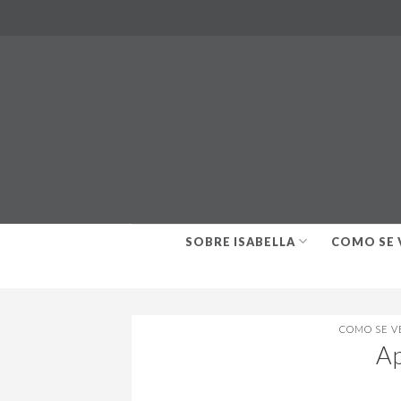
Skip
to
content
SOBRE ISABELLA
COMO SE 
COMO SE V
Ap