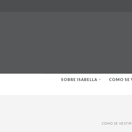
Skip
to
content
SOBRE ISABELLA
COMO SE 
COMO SE VESTI