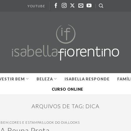
YOUTUBE
VESTIR BEM
BELEZA
ISABELLA RESPONDE
FAMÍL
CURSO ONLINE
ARQUIVOS DE TAG:
DICA
R BEM
,
CORES E ESTAMPAS
,
LOOK DO DIA
,
LOOKS
A Roupa Preta