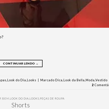
o?
CONTINUAR LENDO
→
mpas
,
Look do Dia
,
Looks
|
Marcado
Dica
,
Look da Bella
,
Moda
,
Vestido
2
Comentár
IR BEM
,
LOOK DO DIA
,
LOOKS
,
PEÇAS DE ROUPA
Shorts