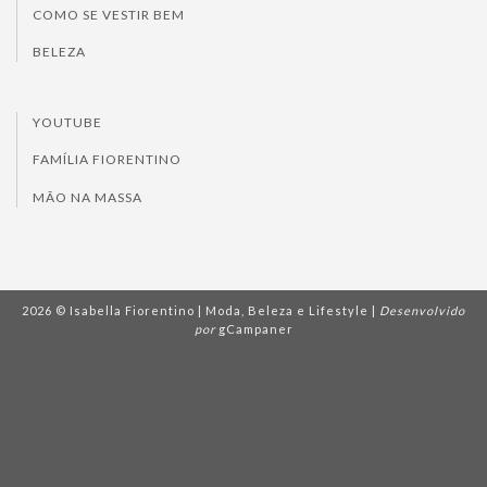
COMO SE VESTIR BEM
BELEZA
YOUTUBE
FAMÍLIA FIORENTINO
MÃO NA MASSA
2026 © Isabella Fiorentino | Moda, Beleza e Lifestyle |
Desenvolvido
por
gCampaner