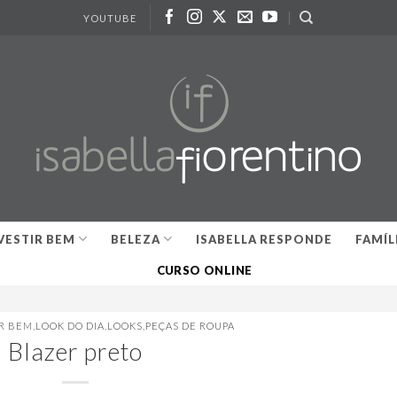
YOUTUBE
VESTIR BEM
BELEZA
ISABELLA RESPONDE
FAMÍL
CURSO ONLINE
IR BEM
,
LOOK DO DIA
,
LOOKS
,
PEÇAS DE ROUPA
Blazer preto