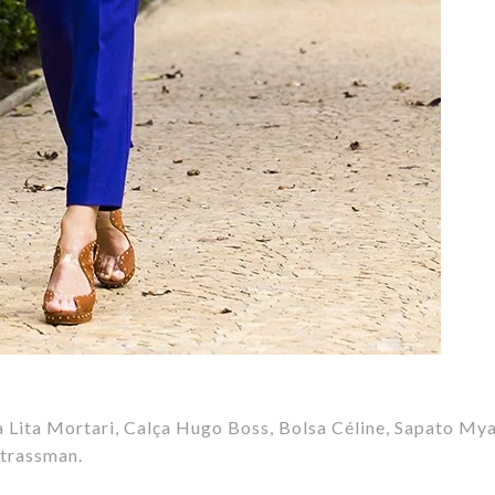
 Lita Mortari, Calça Hugo Boss, Bolsa Céline, Sapato My
Strassman.