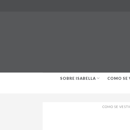
Skip
to
content
SOBRE ISABELLA
COMO SE 
COMO SE VEST