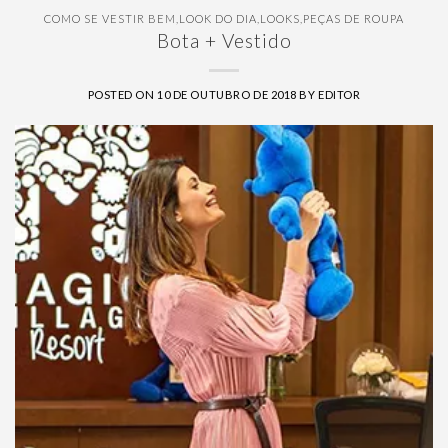
COMO SE VESTIR BEM
,
LOOK DO DIA
,
LOOKS
,
PEÇAS DE ROUPA
Bota + Vestido
POSTED ON
10 DE OUTUBRO DE 2018
BY
EDITOR