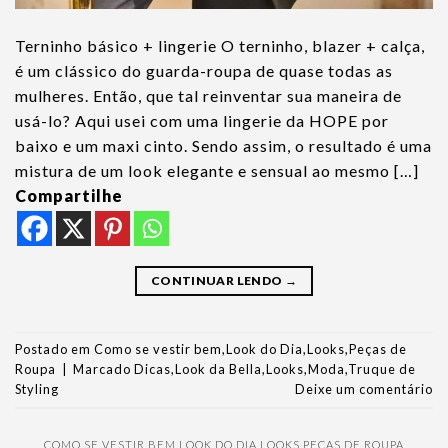
Terninho básico + lingerie O terninho, blazer + calça,
é um clássico do guarda-roupa de quase todas as
mulheres. Então, que tal reinventar sua maneira de
usá-lo? Aqui usei com uma lingerie da HOPE por
baixo e um maxi cinto. Sendo assim, o resultado é uma
mistura de um look elegante e sensual ao mesmo […]
Compartilhe
CONTINUAR LENDO
→
Postado em
Como se vestir bem
,
Look do Dia
,
Looks
,
Peças de
Roupa
|
Marcado
Dicas
,
Look da Bella
,
Looks
,
Moda
,
Truque de
Styling
Deixe um comentário
COMO SE VESTIR BEM
,
LOOK DO DIA
,
LOOKS
,
PEÇAS DE ROUPA