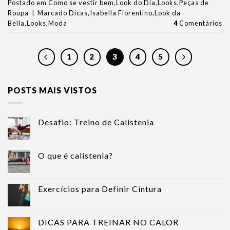
Postado em
Como se vestir bem
,
Look do Dia
,
Looks
,
Peças de
Roupa
|
Marcado
Dicas
,
Isabella Fiorentino
,
Look da
Bella
,
Looks
,
Moda
4
Comentários
1
2
3
4
5
POSTS MAIS VISTOS
Desafio: Treino de Calistenia
O que é calistenia?
Exercícios para Definir Cintura
DICAS PARA TREINAR NO CALOR