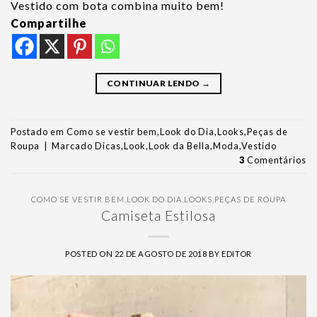
Vestido com bota combina muito bem!
Compartilhe
CONTINUAR LENDO
→
Postado em
Como se vestir bem
,
Look do Dia
,
Looks
,
Peças de
Roupa
|
Marcado
Dicas
,
Look
,
Look da Bella
,
Moda
,
Vestido
3
Comentários
COMO SE VESTIR BEM
,
LOOK DO DIA
,
LOOKS
,
PEÇAS DE ROUPA
Camiseta Estilosa
POSTED ON
22 DE AGOSTO DE 2018
BY
EDITOR