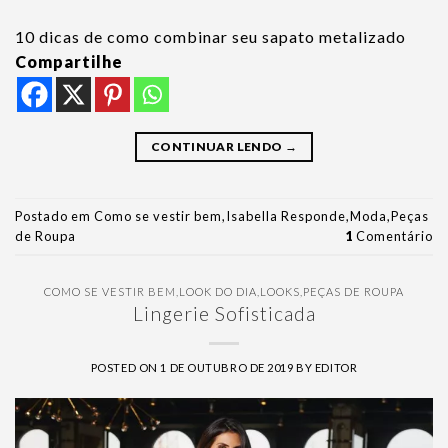
10 dicas de como combinar seu sapato metalizado
Compartilhe
CONTINUAR LENDO
→
Postado em
Como se vestir bem
,
Isabella Responde
,
Moda
,
Peças
de Roupa
1
Comentário
COMO SE VESTIR BEM
,
LOOK DO DIA
,
LOOKS
,
PEÇAS DE ROUPA
Lingerie Sofisticada
POSTED ON
1 DE OUTUBRO DE 2019
BY
EDITOR