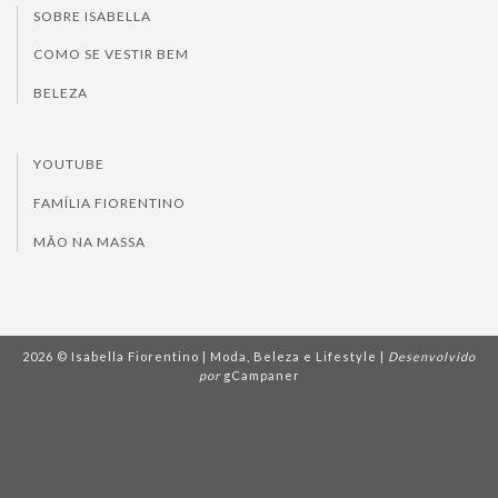
SOBRE ISABELLA
COMO SE VESTIR BEM
BELEZA
YOUTUBE
FAMÍLIA FIORENTINO
MÃO NA MASSA
2026 © Isabella Fiorentino | Moda, Beleza e Lifestyle |
Desenvolvido
por
gCampaner