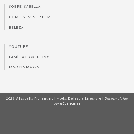
SOBRE ISABELLA
COMO SE VESTIR BEM
BELEZA
YOUTUBE
FAMÍLIA FIORENTINO
MÃO NA MASSA
2026 © Isabella Fiorentino | Moda, Beleza e Lifestyle |
Desenvolvido
por
gCampaner