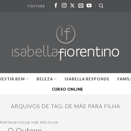
YOUTUBE
VESTIR BEM
BELEZA
ISABELLA RESPONDE
FAMÍL
CURSO ONLINE
ARQUIVOS DE TAG:
DE MÃE PARA FILHA
PORTAMENTO
,
DE MÃE PRA FILHA
O Outono