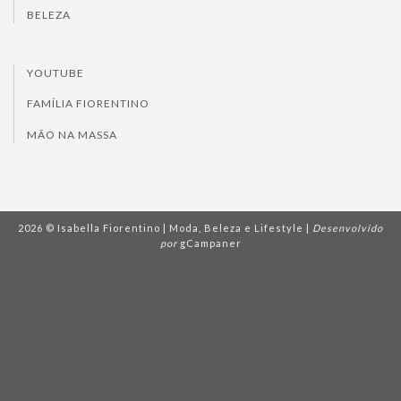
BELEZA
YOUTUBE
FAMÍLIA FIORENTINO
MÃO NA MASSA
2026 © Isabella Fiorentino | Moda, Beleza e Lifestyle |
Desenvolvido
por
gCampaner