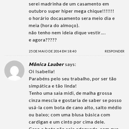
serei madrinha de um casamento em
outubro super hiper mega chique!!!!!!!
o horário docasamento sera meio dia e
meia (hora do almoço).
não tenho nem ideia dique vestir….
e agora?????
25 DE MAIO DE 2014 EM 18:40
RESPONDER
Mônica Lauber
says:
Oi Isabella!
Parabéns pelo seu trabalho, por ser tão
simpática e tão linda!
Tenho uma saia midi, de malha grossa
cinza mescla e gostaria de saber se posso
usá-la com bota de cano alto, salto médio
ou baixo; com uma blusa básica com
cardigan e um cinto por cima dele.
Caso a bota não seja adequada, com que