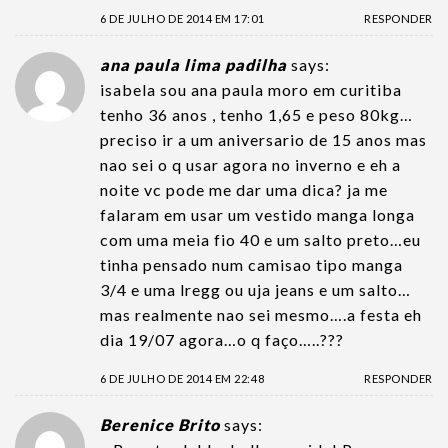
6 DE JULHO DE 2014 EM 17:01
RESPONDER
ana paula lima padilha
says:
isabela sou ana paula moro em curitiba
tenho 36 anos , tenho 1,65 e peso 80kg…
preciso ir a um aniversario de 15 anos mas
nao sei o q usar agora no inverno e eh a
noite vc pode me dar uma dica? ja me
falaram em usar um vestido manga longa
com uma meia fio 40 e um salto preto…eu
tinha pensado num camisao tipo manga
3/4 e uma lregg ou uja jeans e um salto…
mas realmente nao sei mesmo….a festa eh
dia 19/07 agora…o q faço…..???
6 DE JULHO DE 2014 EM 22:48
RESPONDER
Berenice Brito
says: