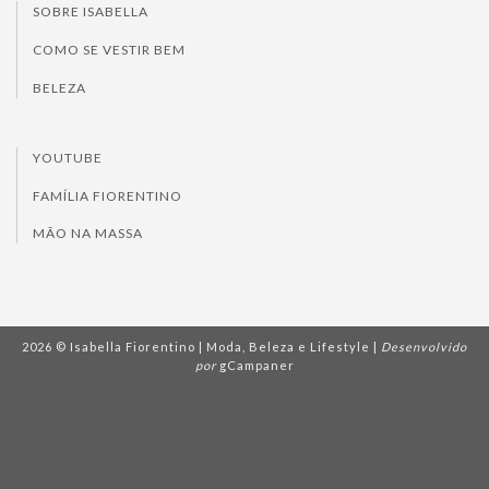
SOBRE ISABELLA
COMO SE VESTIR BEM
BELEZA
YOUTUBE
FAMÍLIA FIORENTINO
MÃO NA MASSA
2026 © Isabella Fiorentino | Moda, Beleza e Lifestyle |
Desenvolvido
por
gCampaner