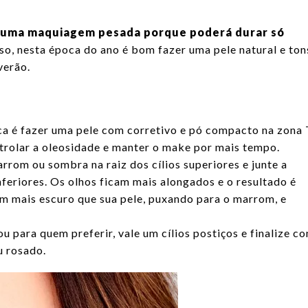
r uma maquiagem pesada porque poderá durar só
so, nesta época do ano é bom fazer uma pele natural e ton
verão.
ca é fazer uma pele com corretivo e pó compacto na zona 
ntrolar a oleosidade e manter o make por mais tempo.
rrom ou sombra na raiz dos cílios superiores e junte a
inferiores. Os olhos ficam mais alongados e o resultado é
 mais escuro que sua pele, puxando para o marrom, e
u para quem preferir, vale um cílios postiços e finalize c
u rosado.