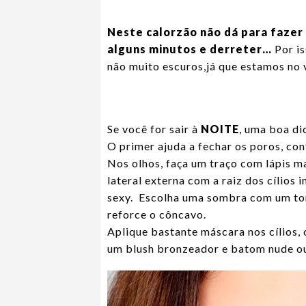
Neste calorzão não dá para faze
alguns minutos e derreter…
Por is
não muito escuros,já que estamos no 
Se você for sair à
NOITE
, uma boa di
O primer ajuda a fechar os poros, co
Nos olhos, faça um traço com lápis ma
lateral externa com a raiz dos cílios 
sexy. Escolha uma sombra com um tom
reforce o côncavo.
Aplique bastante máscara nos cílios, o
um blush bronzeador e batom nude o