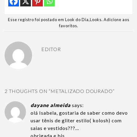
Esse registro foi postado em
Look do Dia
,
Looks
.
Adicione aos
favoritos
.
EDITOR
2 THOUGHTS ON “
METALIZADO DOURADO
”
dayane almeida
says:
olá Isabela, gostaria de saber como devo
usar tênis de gliter estilo( kolosh) com
saias e vestidos???…
obrigada e bjs…