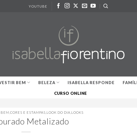
YOUTUBE
VESTIR BEM
BELEZA
ISABELLA RESPONDE
FAMÍL
CURSO ONLINE
R BEM
,
CORES E ESTAMPAS
,
LOOK DO DIA
,
LOOKS
ourado Metalizado