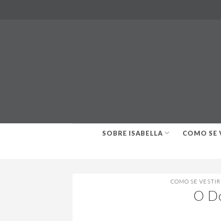
Skip
to
content
SOBRE ISABELLA
COMO SE 
COMO SE VESTI
O D