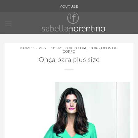
Skip
YOUTUBE
to
content
COMO SE VESTIR BEM
,
LOOK DO DIA
,
LOOKS
,
TIPOS DE
CORPO
Onça para plus size