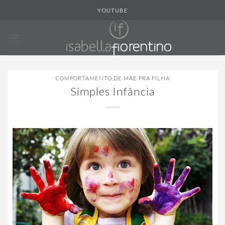
Skip
YOUTUBE
to
content
COMPORTAMENTO
,
DE MÃE PRA FILHA
Simples Infância