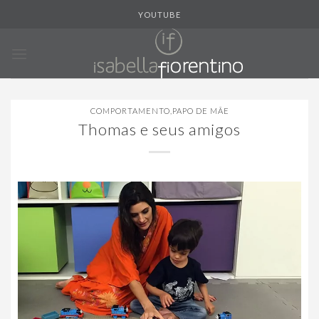
Skip
YOUTUBE
to
content
COMPORTAMENTO
,
PAPO DE MÃE
Thomas e seus amigos