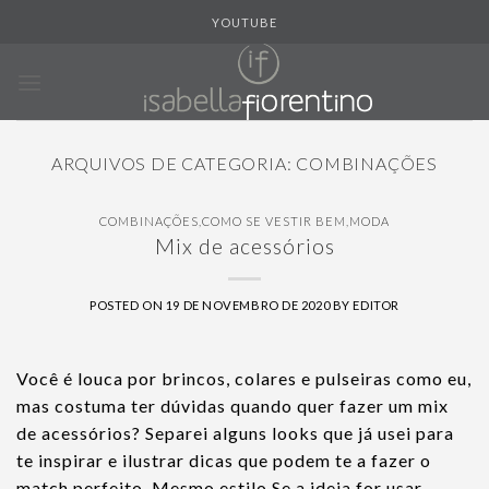
Skip
YOUTUBE
to
content
ARQUIVOS DE CATEGORIA:
COMBINAÇÕES
COMBINAÇÕES
,
COMO SE VESTIR BEM
,
MODA
Mix de acessórios
POSTED ON
19 DE NOVEMBRO DE 2020
BY
EDITOR
Você é louca por brincos, colares e pulseiras como eu,
mas costuma ter dúvidas quando quer fazer um mix
de acessórios? Separei alguns looks que já usei para
te inspirar e ilustrar dicas que podem te a fazer o
match perfeito. Mesmo estilo Se a ideia for usar