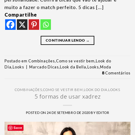
muito a fazer o match perfeito. 5 dicas […]
Compartilhe
CONTINUAR LENDO
→
Postado em
Combinações
,
Como se vestir bem
,
Look do
Dia
,
Looks
|
Marcado
Dicas
,
Look da Bella
,
Looks
,
Moda
8
Comentários
COMBINAÇÕES
,
COMO SE VESTIR BEM
,
LOOK DO DIA
,
LOOKS
5 formas de usar xadrez
POSTED ON
24 DE SETEMBRO DE 2020
BY
EDITOR
Save