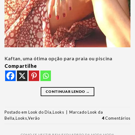
Kaftan, uma ótima opção para praia ou piscina
Compartilhe
CONTINUAR LENDO
→
Postado em
Look do Dia
,
Looks
|
Marcado
Look da
Bella
,
Looks
,
Verão
4
Comentários
COMO SE VESTIR BEM
,
ESQUADRÃO DA MODA
,
MODA