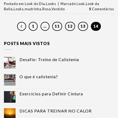
Postado em
Look do Dia
,
Looks
|
Marcado
Look
,
Look da
Bella
,
Looks
,
madrinha
,
Rosa
,
Vestido
5
Comentários
1
…
11
12
13
14
POSTS MAIS VISTOS
Desafio: Treino de Calistenia
O que é calistenia?
Exercícios para Definir Cintura
DICAS PARA TREINAR NO CALOR